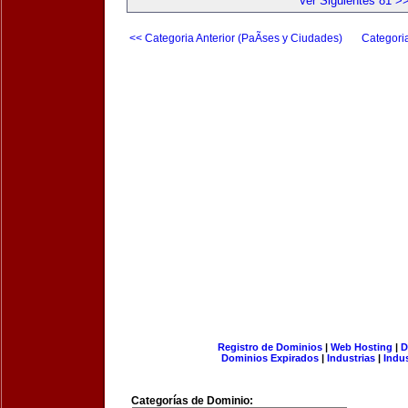
Ver Siguientes 81 >
<< Categoria Anterior (PaÃ­ses y Ciudades)
Categori
Registro de Dominios
|
Web Hosting
|
D
Dominios Expirados
|
Industrias
|
Indu
Categorías de Dominio: