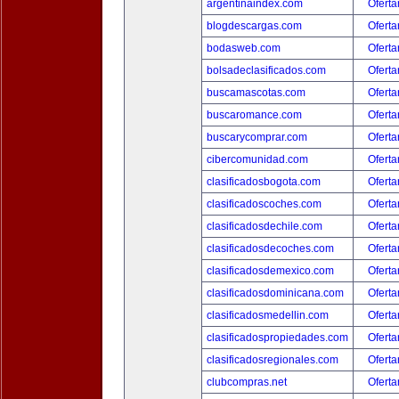
argentinaindex.com
Oferta
blogdescargas.com
Oferta
bodasweb.com
Oferta
bolsadeclasificados.com
Oferta
buscamascotas.com
Oferta
buscaromance.com
Oferta
buscarycomprar.com
Oferta
cibercomunidad.com
Oferta
clasificadosbogota.com
Oferta
clasificadoscoches.com
Oferta
clasificadosdechile.com
Oferta
clasificadosdecoches.com
Oferta
clasificadosdemexico.com
Oferta
clasificadosdominicana.com
Oferta
clasificadosmedellin.com
Oferta
clasificadospropiedades.com
Oferta
clasificadosregionales.com
Oferta
clubcompras.net
Oferta