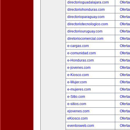
directorioguadalajara.com
Oferta
directoriohonduras.com
Oferta
directorioparaguay.com
Oferta
directoriotecnologico.com
Oferta
directoriouruguay.com
Oferta
diretoriocomercial.com
Oferta
e-cargas.com
Oferta
e-comunidad.com
Oferta
e-Honduras.com
Oferta
e-jovenes.com
Oferta
e-Kiosco.com
Oferta
e-Mujer.com
Oferta
e-mujeres.com
Oferta
e-Sitio.com
Oferta
e-sitios.com
Oferta
ejovenes.com
Oferta
eKiosco.com
Oferta
eventosweb.com
Oferta