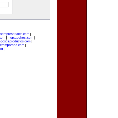
osempresariales.com
|
.com
|
mercadohost.com
|
ogosdeproductos.com
|
detemporada.com
|
om
|