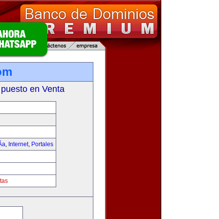
om
 puesto en Venta
­a
,
Internet
,
Portales
tas