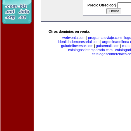
Precio Ofrecido $
Otros dominios en venta:
webventa.com
|
programatuviaje.com
|
log
identidadempresarial.com
|
argentinaenlinea
guiadelinversor.com
|
guiaemail.com
|
catal
catalogosdetemporada.com
|
catalogo
catalogoscomerciales.c