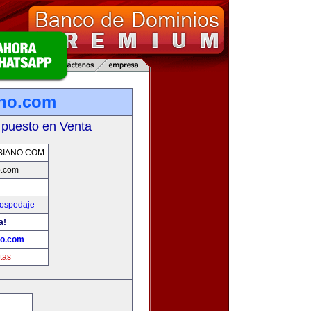
ano.com
 puesto en Venta
BIANO.COM
o.com
Hospedaje
a!
no.com
tas