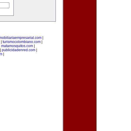
mobiliariaempresarial.com
|
|
turismocolombiano.com
|
|
matamosquitos.com
|
|
publicidadenred.com
|
om
|