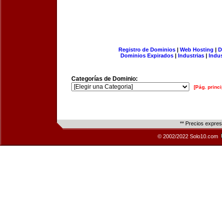
Registro de Dominios
|
Web Hosting
|
D
Dominios Expirados
|
Industrias
|
Indu
Categorías de Dominio:
[Pág. princi
** Precios expre
© 2002/2022 Solo10.com