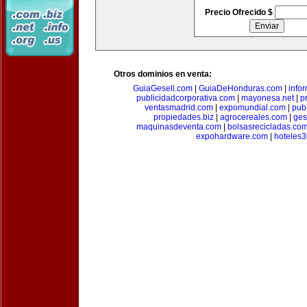
Precio Ofrecido $
Otros dominios en venta:
GuiaGesell.com
|
GuiaDeHonduras.com
|
info
publicidadcorporativa.com
|
mayonesa.net
|
p
ventasmadrid.com
|
expomundial.com
|
pub
propiedades.biz
|
agrocereales.com
|
ges
maquinasdeventa.com
|
bolsasrecicladas.co
expohardware.com
|
hoteles