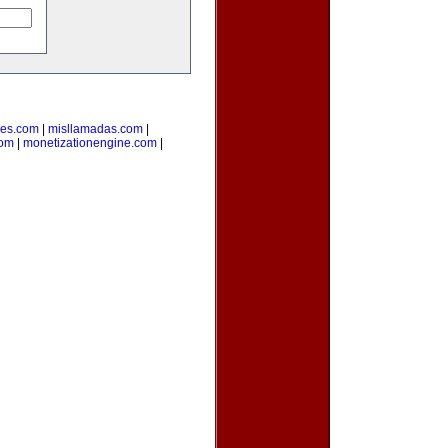
des.com
|
misllamadas.com
|
com
|
monetizationengine.com
|