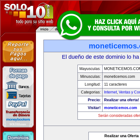
moneticemos
El dueño de este dominio lo ha
Mayusculas:
MONETICEMOS.CO
Minusculas:
moneticemos.com
Longitud:
11 caracteres
Categorias:
Internet
,
Ventas y Co
Precio:
Realizar una oferta!
Visitar!
moneticemos.com
Serán consideradas ofer
Realizar una Oferta