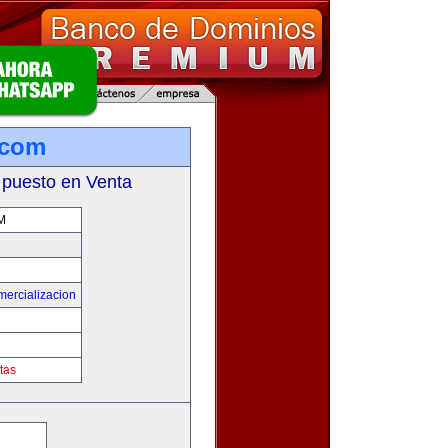
.com
 puesto en Venta
M
mercializacion
tas