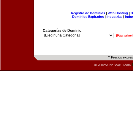
Registro de Dominios
|
Web Hosting
|
D
Dominios Expirados
|
Industrias
|
Indu
Categorías de Dominio:
[Pág. princi
** Precios expre
© 2002/2022 Solo10.com