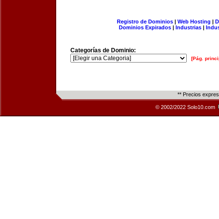
Registro de Dominios
|
Web Hosting
|
D
Dominios Expirados
|
Industrias
|
Indu
Categorías de Dominio:
[Pág. princi
** Precios expre
© 2002/2022 Solo10.com