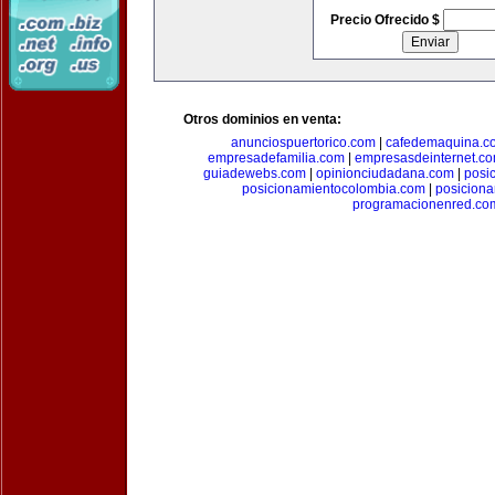
Precio Ofrecido $
Otros dominios en venta:
anunciospuertorico.com
|
cafedemaquina.c
empresadefamilia.com
|
empresasdeinternet.c
guiadewebs.com
|
opinionciudadana.com
|
posi
posicionamientocolombia.com
|
posicion
programacionenred.co