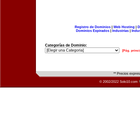
Registro de Dominios
|
Web Hosting
|
D
Dominios Expirados
|
Industrias
|
Indu
Categorías de Dominio:
[Pág. princi
** Precios expre
© 2002/2022 Solo10.com