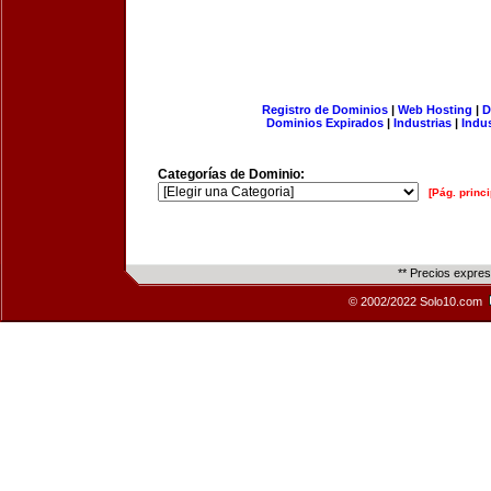
Registro de Dominios
|
Web Hosting
|
D
Dominios Expirados
|
Industrias
|
Indu
Categorías de Dominio:
[Pág. princi
** Precios expre
© 2002/2022 Solo10.com