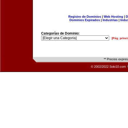
Registro de Dominios
|
Web Hosting
|
D
Dominios Expirados
|
Industrias
|
Indu
Categorías de Dominio:
[Pág. princi
** Precios expre
© 2002/2022 Solo10.com