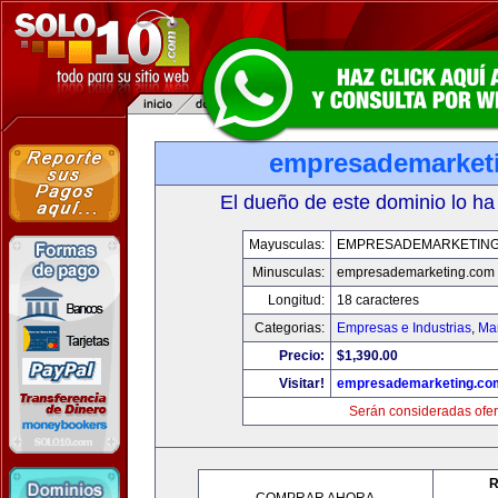
empresademarket
El dueño de este dominio lo ha
Mayusculas:
EMPRESADEMARKETIN
Minusculas:
empresademarketing.com
Longitud:
18 caracteres
Categorias:
Empresas e Industrias
,
Mar
Precio:
$1,390.00
Visitar!
empresademarketing.co
Serán consideradas ofer
R