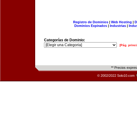
Registro de Dominios
|
Web Hosting
|
D
Dominios Expirados
|
Industrias
|
Indu
Categorías de Dominio:
[Pág. princi
** Precios expre
© 2002/2022 Solo10.com