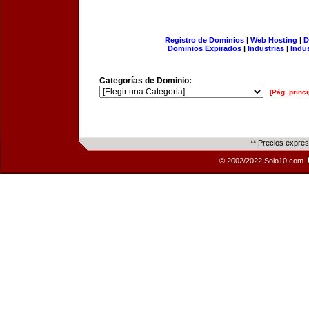
Registro de Dominios
|
Web Hosting
|
D
Dominios Expirados
|
Industrias
|
Indu
Categorías de Dominio:
[Pág. princi
** Precios expre
© 2002/2022 Solo10.com