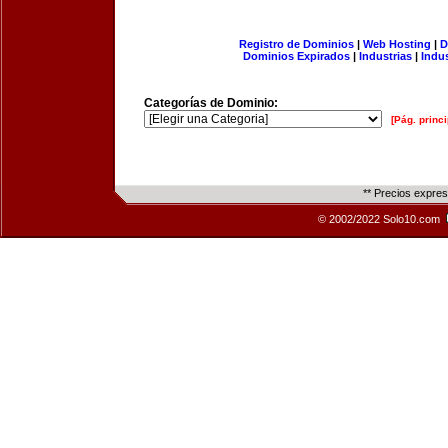
Registro de Dominios
|
Web Hosting
|
D
Dominios Expirados
|
Industrias
|
Indu
Categorías de Dominio:
[Pág. princi
** Precios expre
© 2002/2022 Solo10.com