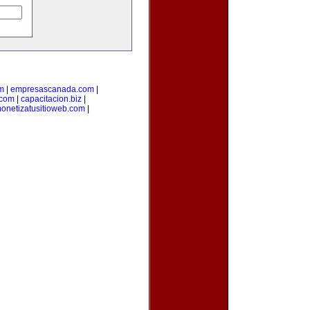
m
|
empresascanada.com
|
.com
|
capacitacion.biz
|
onetizatusitioweb.com
|