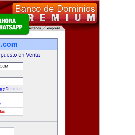
o.com
 puesto en Venta
.COM
g y Dominios
!
m
tas