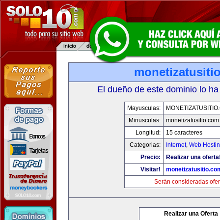
monetizatusiti
El dueño de este dominio lo ha
Mayusculas:
MONETIZATUSITIO
Minusculas:
monetizatusitio.com
Longitud:
15 caracteres
Categorias:
Internet
,
Web Hostin
Precio:
Realizar una oferta
Visitar!
monetizatusitio.co
Serán consideradas ofer
Realizar una Oferta